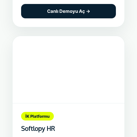
Canlı Demoyu Aç →
İK Platformu
Softlopy HR